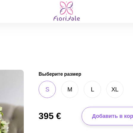
Выберите размер
S
M
L
XL
395
€
Добавить в ко