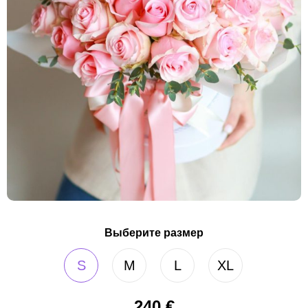
Выберите размер
S
M
L
XL
240
€