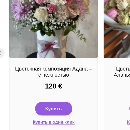
Цветочная композиция Адана –
Цветы
с нежностью
Аланья
120
€
Купить
Купить в один клик
К