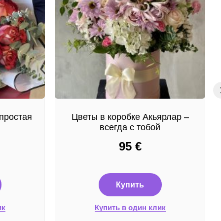
простая
Цветы в коробке Акьярлар –
всегда с тобой
95
€
Купить
ик
Купить в один клик