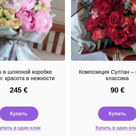
 в шляпной коробке
Композиция Султан – 
: красота в нежности
классика
245
€
90
€
Купить
Купить
упить в один клик
Купить в один кл