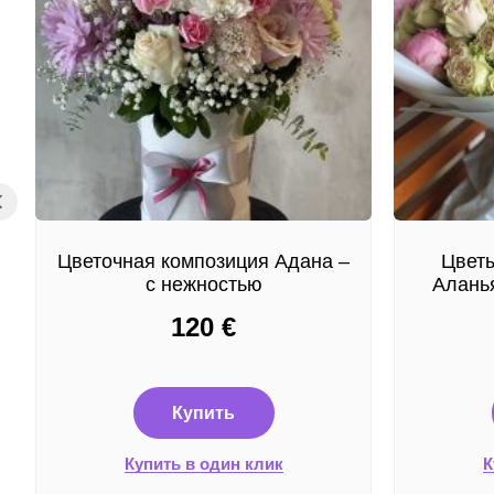
Цветочная композиция Адана –
Цветы
с нежностью
Аланья
120
€
Купить
Купить в один клик
К