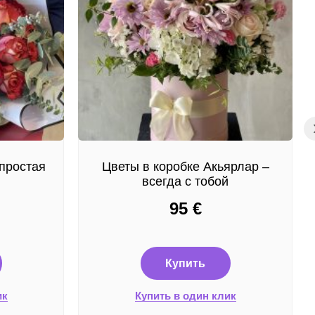
простая
Цветы в коробке Акьярлар –
всегда с тобой
95
€
Купить
ик
Купить в один клик