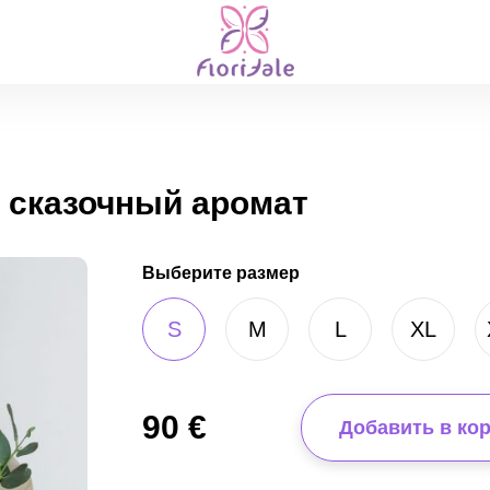
- сказочный аромат
Выберите размер
S
M
L
XL
90
€
Добавить в ко