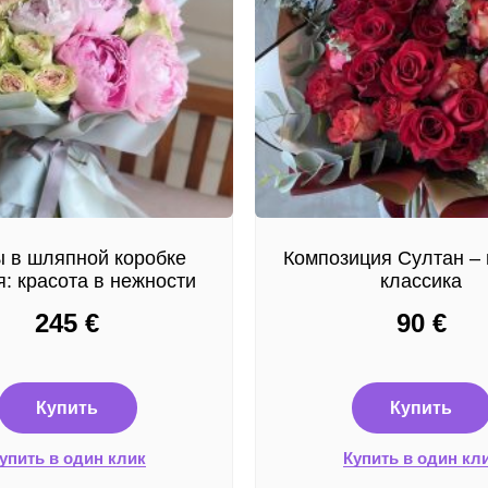
 в шляпной коробке
Композиция Султан – 
: красота в нежности
классика
245
€
90
€
Купить
Купить
упить в один клик
Купить в один кл